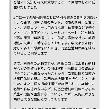
を超えて交流し母校に貢献するという目標のもとに誕
生いたしました
5年に一度の総会開催ごとに特別会費のご負担をお願い
し、今まで、運動会用のテント、校旗の新設、体育マ
ット、合唱コンクール用のひな壇、体育館などで使う
ストーブ、電子ピアノ、レッドカーペット、冷水機な
ど区の予算では調達しにくい備品の寄贈を行い、教育
活動の充実の一助をなしております。学校より寄贈に
対して多くの感謝をいただき、同窓会活動が実を結ん
でいること実感します
さて、同窓会の活動ですが、新型コロナによる行動制
限などの影響もあり、今回は次期担当幹事団の結成を
行うことが出来なかったことから、次期に限り臨時の
幹事団体制を組み、次回の総会開催を行うこととしま
した。また、個人情報保護法が施行されて、卒業生の
名簿が作成されないなど、同窓会活動の根幹となる卒
業生の把握が困難になっていることが、人的広がりを
妨げる大きな要因となっております