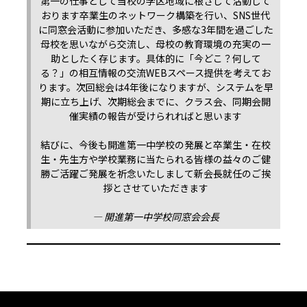
第一の仕事として当校の学区地域に根ざして活動して
おります卒業生のネットワーク構築を行い、SNS世代
に同窓会活動に参加いただき、多感な3年間を過ごした
母校を思いながら交流し、母校の教育環境の充実の一
助としたく存じます。具体的に「今どこ？何して
る？」の相互情報の交流WEBスペース提供を考えてお
ります。次回総会は4年後になりますが、システムを早
期に立ち上げ、次期総会までに、クラス会、同期会開
催実績の報告が受けられればと思います
結びに、今後も開進第一中学校の発展と卒業生・在校
生・先生方や学校業務に当たられる皆様の益々のご健
勝ご活躍ご発展を祈念いたしまして新会長就任のご挨
拶とさせていただきます
—
開進第一中学校同窓会会長