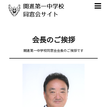
Skip
Skip
to
to
content
content
会長のご挨拶
開進第一中学校同窓会会長のご挨拶です